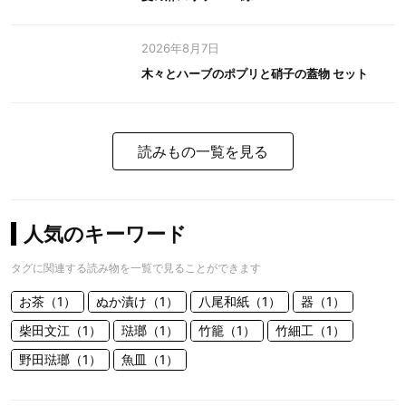
2026年8月7日
木々とハーブのポプリと硝子の蓋物 セット
読みもの一覧を見る
人気のキーワード
タグに関連する読み物を一覧で見ることができます
お茶（1）
ぬか漬け（1）
八尾和紙（1）
器（1）
柴田文江（1）
琺瑯（1）
竹籠（1）
竹細工（1）
野田琺瑯（1）
魚皿（1）