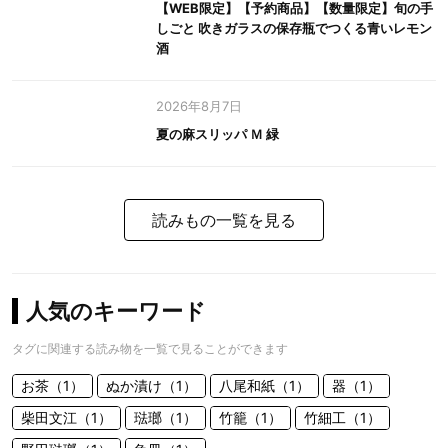
【WEB限定】【予約商品】【数量限定】旬の手
しごと 吹きガラスの保存瓶でつくる青いレモン
酒
2026年8月7日
夏の麻スリッパ Ｍ 緑
読みもの一覧を見る
人気のキーワード
タグに関連する読み物を一覧で見ることができます
お茶（1）
ぬか漬け（1）
八尾和紙（1）
器（1）
柴田文江（1）
琺瑯（1）
竹籠（1）
竹細工（1）