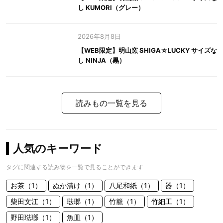
し KUMORI（グレー）
2026年8月8日
【WEB限定】明山窯 SHIGA☆LUCKY サイズな
し NINJA（黒）
読みもの一覧を見る
人気のキーワード
タグに関連する読み物を一覧で見ることができます
お茶（1）
ぬか漬け（1）
八尾和紙（1）
器（1）
柴田文江（1）
琺瑯（1）
竹籠（1）
竹細工（1）
野田琺瑯（1）
魚皿（1）