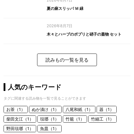
2026年8月7日
夏の麻スリッパ Ｍ 緑
2026年8月7日
木々とハーブのポプリと硝子の蓋物 セット
読みもの一覧を見る
人気のキーワード
タグに関連する読み物を一覧で見ることができます
お茶（1）
ぬか漬け（1）
八尾和紙（1）
器（1）
柴田文江（1）
琺瑯（1）
竹籠（1）
竹細工（1）
野田琺瑯（1）
魚皿（1）