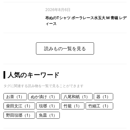
2026年8月6日
布ぬのTシャツ ボーラレース水玉大 M 青磁 レデ
ィース
読みもの一覧を見る
人気のキーワード
タグに関連する読み物を一覧で見ることができます
お茶（1）
ぬか漬け（1）
八尾和紙（1）
器（1）
柴田文江（1）
琺瑯（1）
竹籠（1）
竹細工（1）
野田琺瑯（1）
魚皿（1）