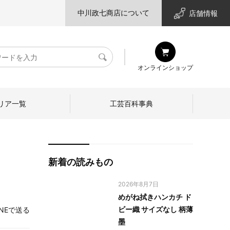
中川政七商店について
店舗情報
検
オンラインショップ
索
リア一覧
工芸百科事典
新着の読みもの
2026年8月7日
めがね拭きハンカチ ド
ビー織 サイズなし 柄薄
INEで送る
墨