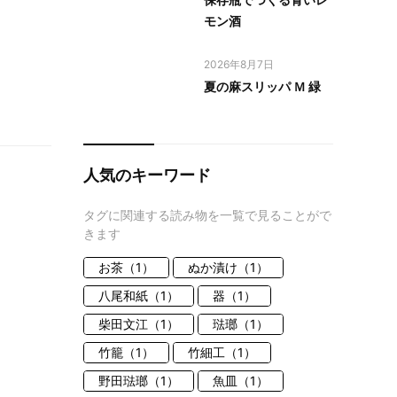
モン酒
2026年8月7日
夏の麻スリッパ Ｍ 緑
人気のキーワード
タグに関連する読み物を一覧で見ることがで
きます
お茶（1）
ぬか漬け（1）
八尾和紙（1）
器（1）
柴田文江（1）
琺瑯（1）
竹籠（1）
竹細工（1）
野田琺瑯（1）
魚皿（1）