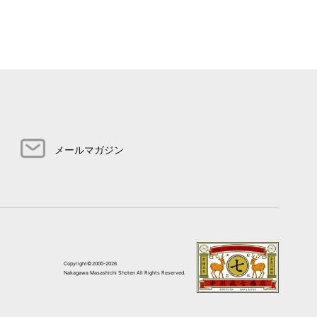
メールマガジン
Copyright©2000-2026
Nakagawa Masashichi Shoten All Rights Reserved.