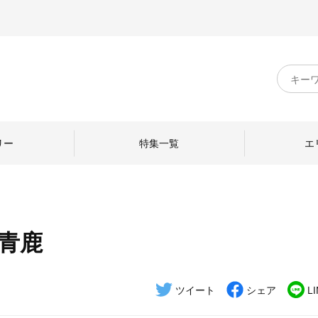
キ
ー
ワ
ー
ド
リー
特集一覧
エ
検
索
 青鹿
のものづくり
日本の暮らし
中川政七商店のひと
ねて
産地探訪
ひとを訪ねて
ツイート
シェア
L