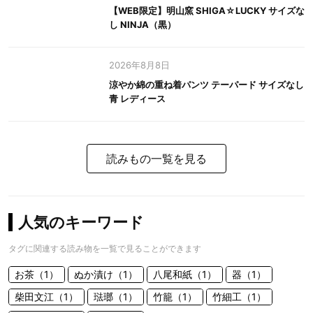
【WEB限定】明山窯 SHIGA☆LUCKY サイズな
し NINJA（黒）
2026年8月8日
涼やか綿の重ね着パンツ テーパード サイズなし
青 レディース
読みもの一覧を見る
人気のキーワード
タグに関連する読み物を一覧で見ることができます
お茶（1）
ぬか漬け（1）
八尾和紙（1）
器（1）
柴田文江（1）
琺瑯（1）
竹籠（1）
竹細工（1）