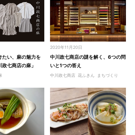
2020年11月20日
けたい、麻の魅力を
中川政七商店の謎を解く、6つの問
川政七商店の麻」
いと1つの答え
麻
中川政七商店
花ふきん
まちづくり