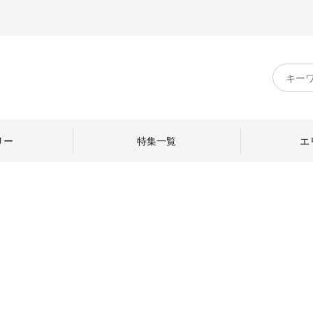
キ
ー
ワ
ー
ド
リー
特集一覧
エ
検
索
のものづくり
日本の暮らし
中川政七商店のひと
ねて
産地探訪
ひとを訪ねて