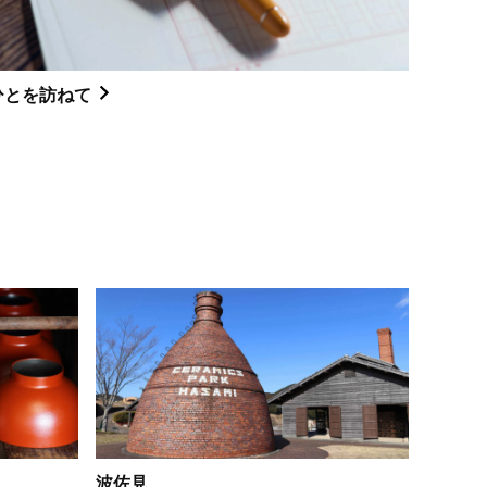
ひとを訪ねて
波佐見