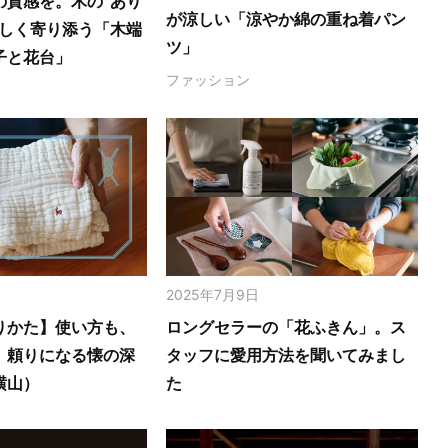
の質感を。木の‟あり
が涼しい「涼やか綿の重ね着パン
さしく寄り添う「木端
ツ」
子と花台」
ファッション
2025年7月9日
りかた】使い方も、
ロングセラーの「花ふきん」。ス
。頼りになる懐の深
タッフに愛用方法を聞いてみまし
横山）
た