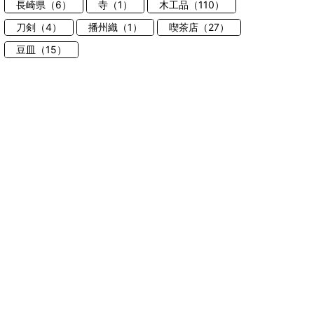
長崎県（6）
寺（1）
木工品（110）
刀剣（4）
播州織（1）
喫茶店（27）
豆皿（15）