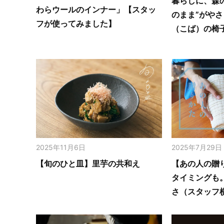
暮らしに、森
わらウールのインナー」【スタッ
のまま”がや
フが使ってみました】
（こば）の椅
2025年11月6日
2025年7月29日
【旬のひと皿】里芋の共和え
【あの人の贈
タイミングも
さ（スタッフ