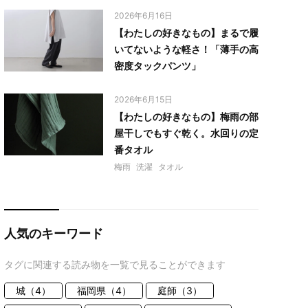
2026年6月16日
【わたしの好きなもの】まるで履
いてないような軽さ！「薄手の高
密度タックパンツ」
2026年6月15日
【わたしの好きなもの】梅雨の部
屋干しでもすぐ乾く。水回りの定
番タオル
梅雨
洗濯
タオル
人気のキーワード
タグに関連する読み物を一覧で見ることができます
城（4）
福岡県（4）
庭師（3）