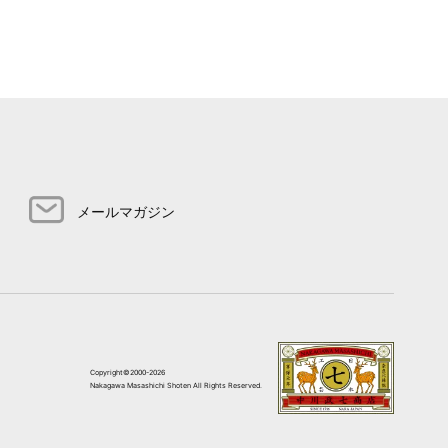
メールマガジン
Copyright©2000-2026
Nakagawa Masashichi Shoten All Rights Reserved.