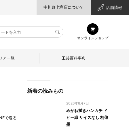
中川政七商店について
店舗情報
検
オンラインショップ
索
リア一覧
工芸百科事典
新着の読みもの
2026年8月7日
めがね拭きハンカチ ド
ビー織 サイズなし 柄薄
INEで送る
墨