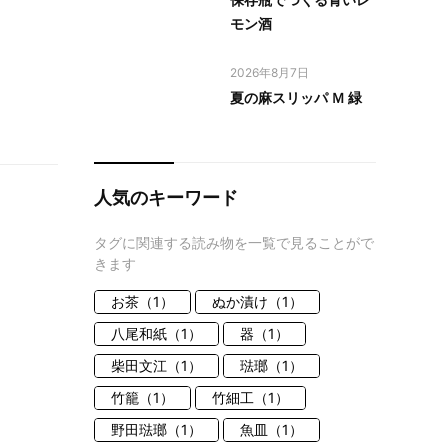
モン酒
2026年8月7日
夏の麻スリッパ Ｍ 緑
人気のキーワード
タグに関連する読み物を一覧で見ることがで
きます
お茶（1）
ぬか漬け（1）
八尾和紙（1）
器（1）
柴田文江（1）
琺瑯（1）
竹籠（1）
竹細工（1）
野田琺瑯（1）
魚皿（1）