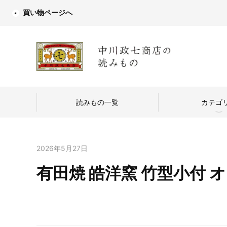
買い物ページへ
読みもの一覧
カテゴ
2026年5月27日
有田焼 皓洋窯 竹型小付 
中川政七商店
つくり手を訪