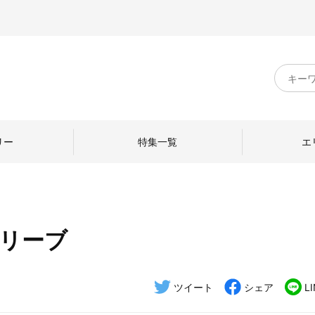
キ
ー
ワ
ー
ド
リー
特集一覧
エ
検
索
オリーブ
のものづくり
日本の暮らし
中川政七商店のひと
ねて
産地探訪
ひとを訪ねて
ツイート
シェア
L