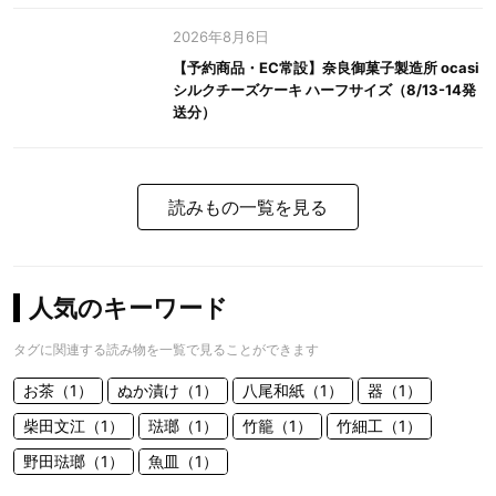
2026年8月6日
【予約商品・EC常設】奈良御菓子製造所 ocasi
シルクチーズケーキ ハーフサイズ（8/13-14発
送分）
読みもの一覧を見る
人気のキーワード
タグに関連する読み物を一覧で見ることができます
お茶（1）
ぬか漬け（1）
八尾和紙（1）
器（1）
柴田文江（1）
琺瑯（1）
竹籠（1）
竹細工（1）
野田琺瑯（1）
魚皿（1）