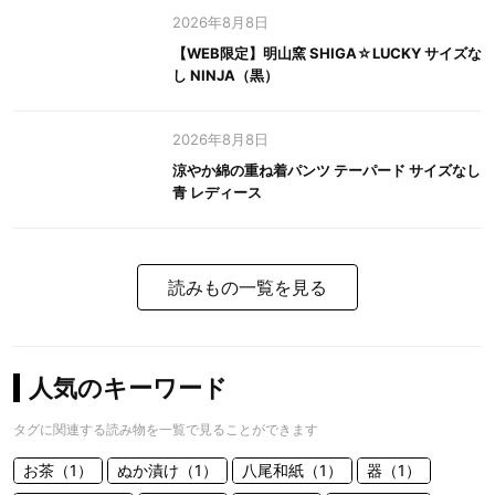
2026年8月8日
【WEB限定】明山窯 SHIGA☆LUCKY サイズな
し NINJA（黒）
2026年8月8日
涼やか綿の重ね着パンツ テーパード サイズなし
青 レディース
読みもの一覧を見る
人気のキーワード
タグに関連する読み物を一覧で見ることができます
お茶（1）
ぬか漬け（1）
八尾和紙（1）
器（1）