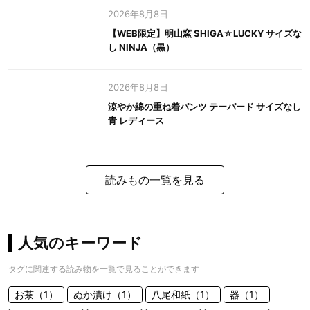
2026年8月8日
【WEB限定】明山窯 SHIGA☆LUCKY サイズな
し NINJA（黒）
2026年8月8日
涼やか綿の重ね着パンツ テーパード サイズなし
青 レディース
読みもの一覧を見る
人気のキーワード
タグに関連する読み物を一覧で見ることができます
お茶（1）
ぬか漬け（1）
八尾和紙（1）
器（1）