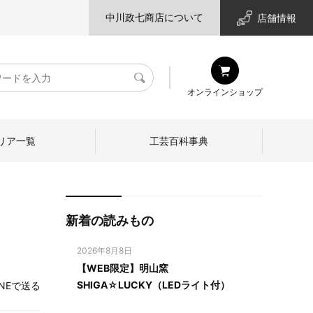
中川政七商店について
店舗情報
検
オンラインショップ
索
リア一覧
工芸百科事典
新着の読みもの
2026年8月8日
【WEB限定】明山窯
SHIGA☆LUCKY（LEDライト付）
INEで送る