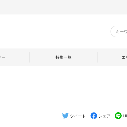
キ
ー
ワ
ー
ド
リー
特集一覧
エ
検
索
のものづくり
日本の暮らし
中川政七商店のひと
ねて
産地探訪
ひとを訪ねて
ツイート
シェア
L