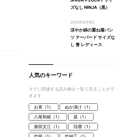
ズなし NINJA（黒）
2026年8月8日
涼やか綿の重ね着パン
ツ テーパード サイズな
し 青 レディース
人気のキーワード
タグに関連する読み物を一覧で見ることがで
きます
お茶（1）
ぬか漬け（1）
八尾和紙（1）
器（1）
柴田文江（1）
琺瑯（1）
竹籠（1）
竹細工（1）