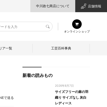
中川政七商店について
店舗情報
検
オンラインショップ
索
リア一覧
工芸百科事典
新着の読みもの
2026年8月7日
サイズフリーの麻の羽
織り サイズなし 灰白
INEで送る
レディース