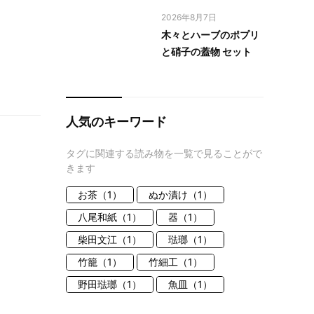
2026年8月7日
木々とハーブのポプリ
と硝子の蓋物 セット
人気のキーワード
タグに関連する読み物を一覧で見ることがで
きます
お茶（1）
ぬか漬け（1）
八尾和紙（1）
器（1）
柴田文江（1）
琺瑯（1）
竹籠（1）
竹細工（1）
野田琺瑯（1）
魚皿（1）