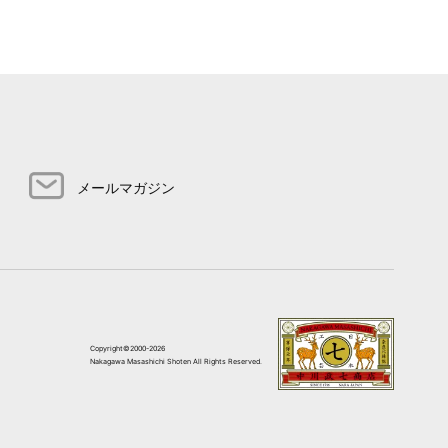
メールマガジン
Copyright©2000-2026
Nakagawa Masashichi Shoten All Rights Reserved.