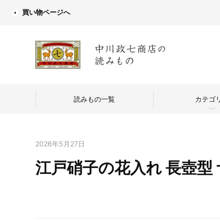
買い物ページへ
読みもの一覧
カテゴ
2026年5月27日
江戸硝子の花入れ 長壺型
中川政七商店
つくり手を訪