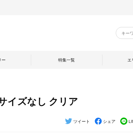
キ
ー
ワ
ー
ド
リー
特集一覧
エ
検
索
 サイズなし クリア
のものづくり
日本の暮らし
中川政七商店のひと
ねて
産地探訪
ひとを訪ねて
ツイート
シェア
L