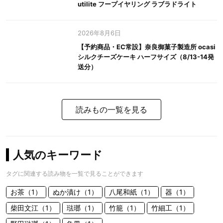
utilite フープイヤリング ラブラドライト
2026年8月6日
【予約商品・EC常設】奈良御菓子製造所 ocasi
シルクチーズケーキ ハーフサイズ（8/13-14発
送分）
読みもの一覧を見る
人気のキーワード
タグに関連する読み物を一覧で見ることができます
お茶（1）
ぬか漬け（1）
八尾和紙（1）
器（1）
柴田文江（1）
琺瑯（1）
竹籠（1）
竹細工（1）