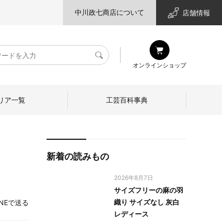
中川政七商店について
店舗情報
検
オンラインショップ
索
リア一覧
工芸百科事典
新着の読みもの
2026年8月7日
サイズフリーの麻の羽
織り サイズなし 灰白
INEで送る
レディース