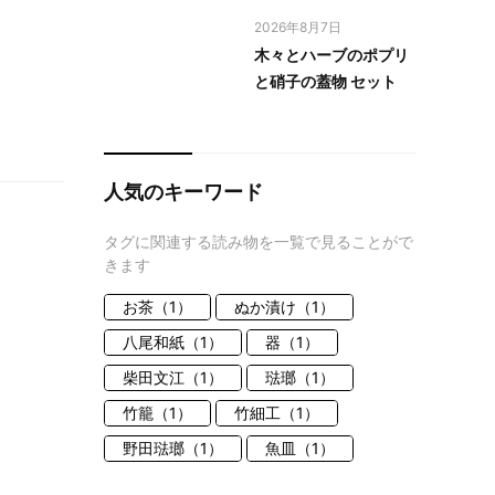
2026年8月7日
木々とハーブのポプリ
と硝子の蓋物 セット
人気のキーワード
タグに関連する読み物を一覧で見ることがで
きます
お茶（1）
ぬか漬け（1）
八尾和紙（1）
器（1）
柴田文江（1）
琺瑯（1）
竹籠（1）
竹細工（1）
野田琺瑯（1）
魚皿（1）