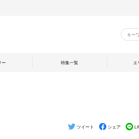
キ
ー
ワ
ー
ド
リー
特集一覧
エ
検
索
のものづくり
日本の暮らし
中川政七商店のひと
ねて
産地探訪
ひとを訪ねて
ツイート
シェア
L