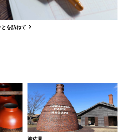
ひとを訪ねて
波佐見