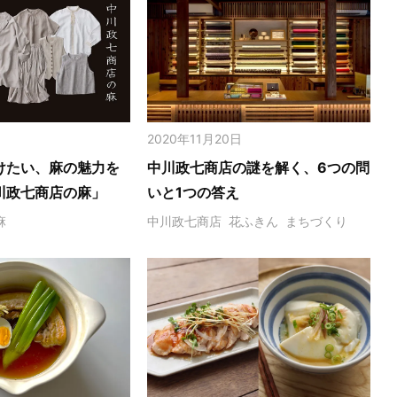
2020年11月20日
けたい、麻の魅力を
中川政七商店の謎を解く、6つの問
川政七商店の麻」
いと1つの答え
麻
中川政七商店
花ふきん
まちづくり