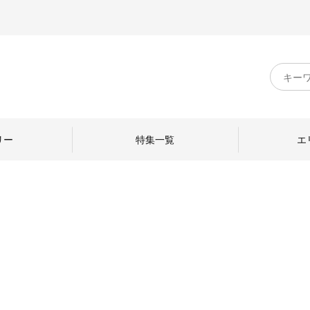
キ
ー
ワ
ー
ド
リー
特集一覧
エ
検
索
のものづくり
日本の暮らし
中川政七商店のひと
ねて
産地探訪
ひとを訪ねて