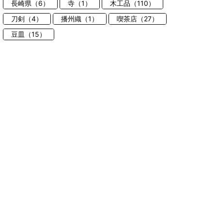
長崎県（6）
寺（1）
木工品（110）
刀剣（4）
播州織（1）
喫茶店（27）
豆皿（15）