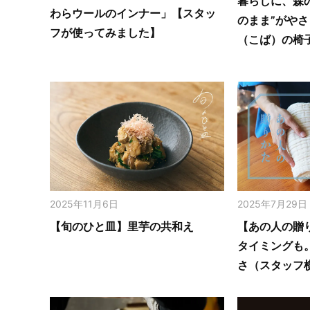
暮らしに、森
わらウールのインナー」【スタッ
のまま”がや
フが使ってみました】
（こば）の椅
2025年11月6日
2025年7月29日
【旬のひと皿】里芋の共和え
【あの人の贈
タイミングも
さ（スタッフ