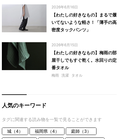
2026年6月16日
【わたしの好きなもの】まるで履
いてないような軽さ！「薄手の高
密度タックパンツ」
2026年6月15日
【わたしの好きなもの】梅雨の部
屋干しでもすぐ乾く。水回りの定
番タオル
梅雨
洗濯
タオル
人気のキーワード
タグに関連する読み物を一覧で見ることができます
城（4）
福岡県（4）
庭師（3）