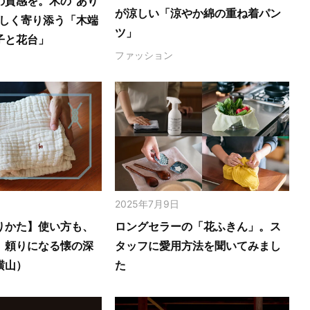
の質感を。木の‟あり
が涼しい「涼やか綿の重ね着パン
さしく寄り添う「木端
ツ」
子と花台」
ファッション
2025年7月9日
りかた】使い方も、
ロングセラーの「花ふきん」。ス
。頼りになる懐の深
タッフに愛用方法を聞いてみまし
横山）
た