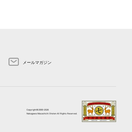
メールマガジン
Copyright©2000-2026
Nakagawa Masashichi Shoten All Rights Reserved.