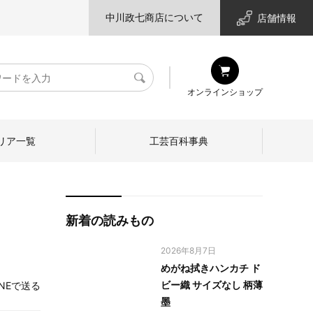
中川政七商店について
店舗情報
検
オンラインショップ
索
リア一覧
工芸百科事典
新着の読みもの
2026年8月7日
めがね拭きハンカチ ド
ビー織 サイズなし 柄薄
INEで送る
墨