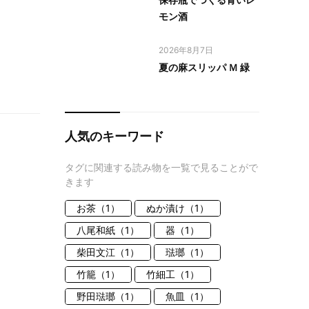
モン酒
2026年8月7日
夏の麻スリッパ Ｍ 緑
人気のキーワード
タグに関連する読み物を一覧で見ることがで
きます
お茶（1）
ぬか漬け（1）
八尾和紙（1）
器（1）
柴田文江（1）
琺瑯（1）
竹籠（1）
竹細工（1）
野田琺瑯（1）
魚皿（1）