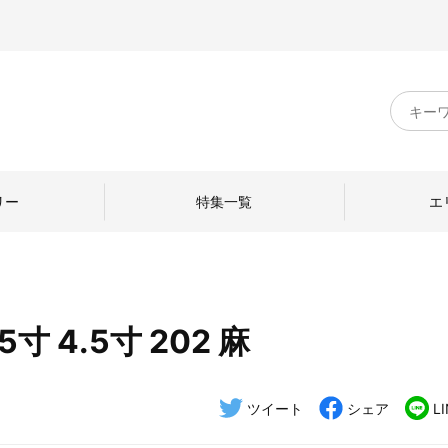
キ
ー
ワ
ー
ド
リー
特集一覧
エ
検
索
寸 4.5寸 202 麻
のものづくり
日本の暮らし
中川政七商店のひと
ねて
産地探訪
ひとを訪ねて
ツイート
シェア
L