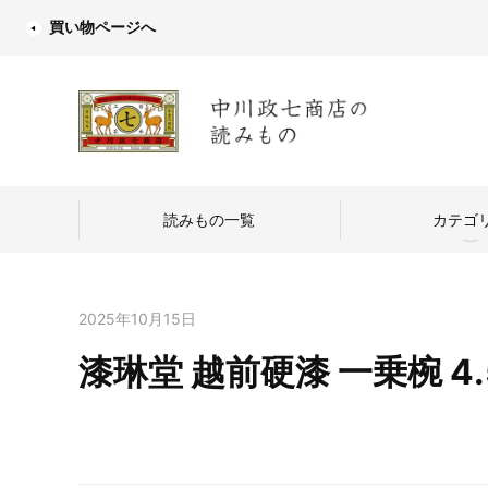
買い物ページへ
読みもの一覧
カテゴ
2025年10月15日
漆琳堂 越前硬漆 一乗椀 4.5
中川政七商店
つくり手を訪