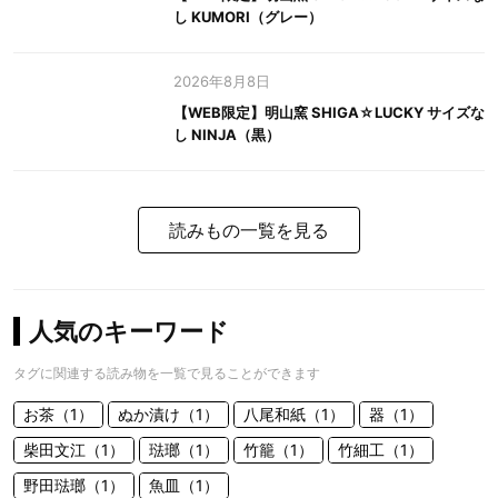
し KUMORI（グレー）
2026年8月8日
【WEB限定】明山窯 SHIGA☆LUCKY サイズな
し NINJA（黒）
読みもの一覧を見る
人気のキーワード
タグに関連する読み物を一覧で見ることができます
お茶（1）
ぬか漬け（1）
八尾和紙（1）
器（1）
柴田文江（1）
琺瑯（1）
竹籠（1）
竹細工（1）
野田琺瑯（1）
魚皿（1）