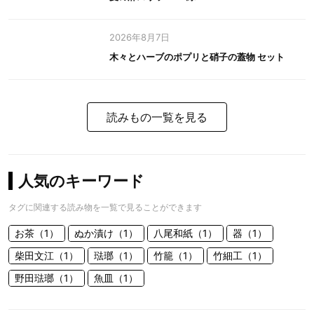
2026年8月7日
木々とハーブのポプリと硝子の蓋物 セット
読みもの一覧を見る
人気のキーワード
タグに関連する読み物を一覧で見ることができます
お茶（1）
ぬか漬け（1）
八尾和紙（1）
器（1）
柴田文江（1）
琺瑯（1）
竹籠（1）
竹細工（1）
野田琺瑯（1）
魚皿（1）