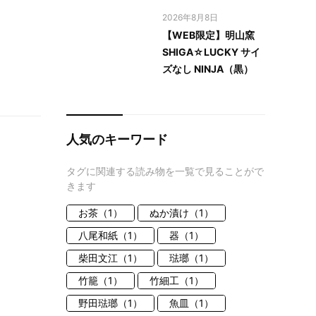
2026年8月8日
【WEB限定】明山窯
SHIGA☆LUCKY サイ
ズなし NINJA（黒）
人気のキーワード
タグに関連する読み物を一覧で見ることがで
きます
お茶（1）
ぬか漬け（1）
八尾和紙（1）
器（1）
柴田文江（1）
琺瑯（1）
竹籠（1）
竹細工（1）
野田琺瑯（1）
魚皿（1）