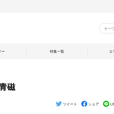
キ
ー
ワ
ー
ド
リー
特集一覧
エ
検
索
 青磁
のものづくり
日本の暮らし
中川政七商店のひと
ねて
産地探訪
ひとを訪ねて
ツイート
シェア
L