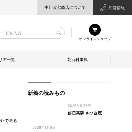
中川政七商店について
店舗情報
検
オンラインショップ
索
リア一覧
工芸百科事典
新着の読みもの
2026年8月8日
好日茶碗 さび白鹿
INEで送る
2026年8月8日