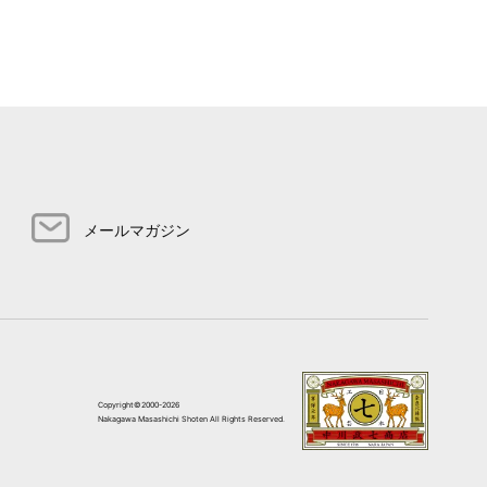
メールマガジン
Copyright©2000-2026
Nakagawa Masashichi Shoten All Rights Reserved.