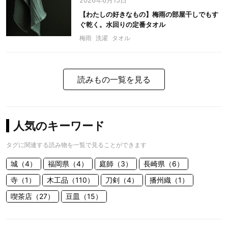
2026年6月15日
【わたしの好きなもの】梅雨の部屋干しでもす
ぐ乾く。水回りの定番タオル
梅雨
洗濯
タオル
読みもの一覧を見る
人気のキーワード
タグに関連する読み物を一覧で見ることができます
城（4）
福岡県（4）
庭師（3）
長崎県（6）
寺（1）
木工品（110）
刀剣（4）
播州織（1）
喫茶店（27）
豆皿（15）