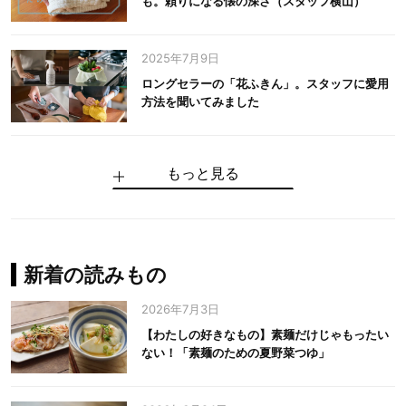
も。頼りになる懐の深さ（スタッフ横山）
2025年7月9日
ロングセラーの「花ふきん」。スタッフに愛用
方法を聞いてみました
もっと見る
手仕事だからできる“いいもの”を作り続ける。
麻の老舗が届けたい、麻の魅力をのせた衣「中
中川政七商店の謎を解く、6つの問いと1つの答
100年先の日本に工芸があるように。中川政七
中川政七商店スタッフが綴る「今日も、土鍋ま
【わたしの好きなもの】素麺だけじゃもったい
伝統の「江戸硝子」を今につなぐ田島硝子
川政七商店の麻」
え
商店のものづくり
かせ日記」
ない！「素麺のための夏野菜つゆ」
中川政七商店の麻
中川政七商店
中川政七商店
花ふきん
まちづくり
新着の読みもの
2026年7月3日
【わたしの好きなもの】素麺だけじゃもったい
ない！「素麺のための夏野菜つゆ」