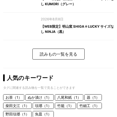
し KUMORI（グレー）
2026年8月8日
【WEB限定】明山窯 SHIGA☆LUCKY サイズな
し NINJA（黒）
読みもの一覧を見る
人気のキーワード
タグに関連する読み物を一覧で見ることができます
お茶（1）
ぬか漬け（1）
八尾和紙（1）
器（1）
柴田文江（1）
琺瑯（1）
竹籠（1）
竹細工（1）
野田琺瑯（1）
魚皿（1）