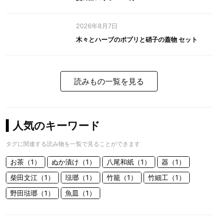
2026年8月7日
木々とハーブのポプリと硝子の蓋物 セット
読みもの一覧を見る
人気のキーワード
タグに関連する読み物を一覧で見ることができます
お茶（1）
ぬか漬け（1）
八尾和紙（1）
器（1）
柴田文江（1）
琺瑯（1）
竹籠（1）
竹細工（1）
野田琺瑯（1）
魚皿（1）