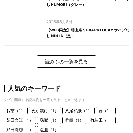
し KUMORI（グレー）
2026年8月8日
【WEB限定】明山窯 SHIGA☆LUCKY サイズな
し NINJA（黒）
読みもの一覧を見る
人気のキーワード
タグに関連する読み物を一覧で見ることができます
お茶（1）
ぬか漬け（1）
八尾和紙（1）
器（1）
柴田文江（1）
琺瑯（1）
竹籠（1）
竹細工（1）
野田琺瑯（1）
魚皿（1）