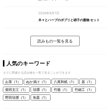
2026年8月7日
木々とハーブのポプリと硝子の蓋物 セット
読みもの一覧を見る
人気のキーワード
タグに関連する読み物を一覧で見ることができます
お茶（1）
ぬか漬け（1）
八尾和紙（1）
器（1）
柴田文江（1）
琺瑯（1）
竹籠（1）
竹細工（1）
野田琺瑯（1）
魚皿（1）