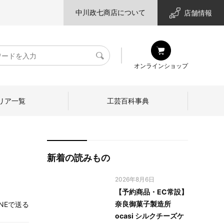
中川政七商店について
店舗情報
検
オンラインショップ
索
リア一覧
工芸百科事典
新着の読みもの
2026年8月6日
【予約商品・EC常設】
奈良御菓子製造所
INEで送る
ocasi シルクチーズケ