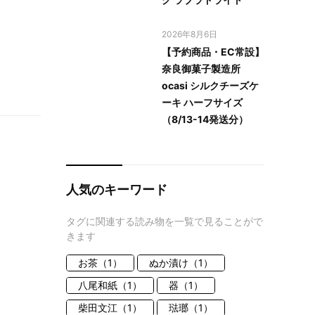
2026年8月6日
【予約商品・EC常設】
奈良御菓子製造所
ocasi シルクチーズケ
ーキ ハーフサイズ
（8/13-14発送分）
人気のキーワード
タグに関連する読み物を一覧で見ることがで
きます
お茶（1）
ぬか漬け（1）
八尾和紙（1）
器（1）
柴田文江（1）
琺瑯（1）