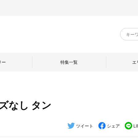
キ
ー
ワ
ー
ド
リー
特集一覧
エ
検
索
ズなし タン
のものづくり
日本の暮らし
中川政七商店のひと
ねて
産地探訪
ひとを訪ねて
ツイート
シェア
L