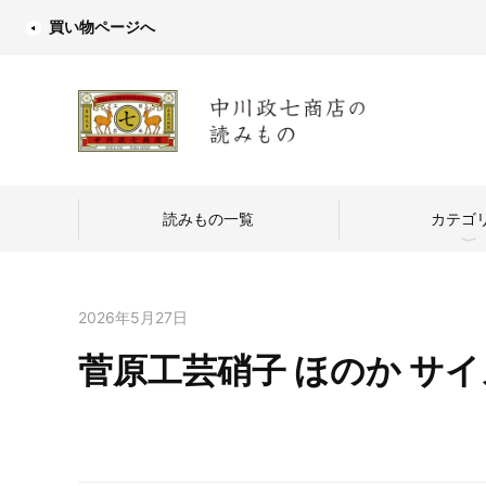
買い物ページへ
読みもの一覧
カテゴ
2026年5月27日
菅原工芸硝子 ほのか サイ
中川政七商店
つくり手を訪