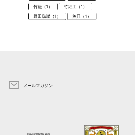
竹籠（1）
竹細工（1）
野田琺瑯（1）
魚皿（1）
メールマガジン
Copyright©2000-2026