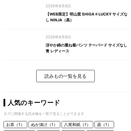
2026年8月8日
【WEB限定】明山窯 SHIGA☆LUCKY サイズな
し NINJA（黒）
2026年8月8日
涼やか綿の重ね着パンツ テーパード サイズなし
青 レディース
読みもの一覧を見る
人気のキーワード
タグに関連する読み物を一覧で見ることができます
お茶（1）
ぬか漬け（1）
八尾和紙（1）
器（1）