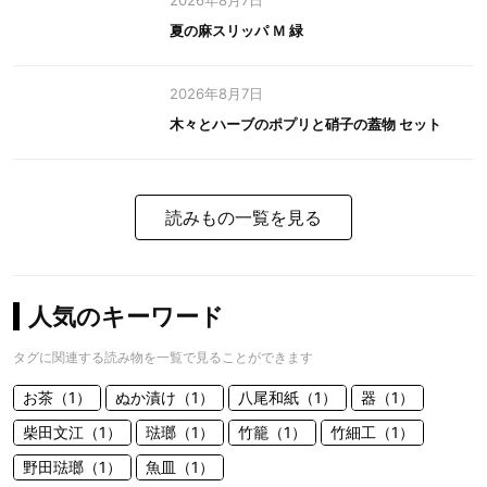
2026年8月7日
夏の麻スリッパ Ｍ 緑
2026年8月7日
木々とハーブのポプリと硝子の蓋物 セット
読みもの一覧を見る
人気のキーワード
タグに関連する読み物を一覧で見ることができます
お茶（1）
ぬか漬け（1）
八尾和紙（1）
器（1）
柴田文江（1）
琺瑯（1）
竹籠（1）
竹細工（1）
野田琺瑯（1）
魚皿（1）