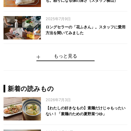
も。頼りになる懐の深さ（スタッフ横山）
2025年7月9日
ロングセラーの「花ふきん」。スタッフに愛用
方法を聞いてみました
もっと見る
手仕事だからできる“いいもの”を作り続ける。
麻の老舗が届けたい、麻の魅力をのせた衣「中
中川政七商店の謎を解く、6つの問いと1つの答
100年先の日本に工芸があるように。中川政七
中川政七商店スタッフが綴る「今日も、土鍋ま
【わたしの好きなもの】素麺だけじゃもったい
伝統の「江戸硝子」を今につなぐ田島硝子
川政七商店の麻」
え
商店のものづくり
かせ日記」
ない！「素麺のための夏野菜つゆ」
中川政七商店の麻
中川政七商店
中川政七商店
花ふきん
まちづくり
新着の読みもの
2026年7月3日
【わたしの好きなもの】素麺だけじゃもったい
ない！「素麺のための夏野菜つゆ」