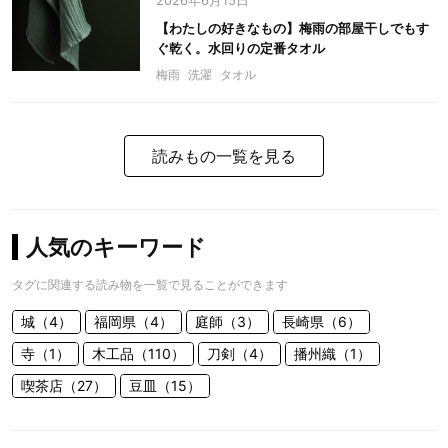
2026年6月15日
【わたしの好きなもの】梅雨の部屋干しでもす
ぐ乾く。水回りの定番タオル
梅雨
洗濯
タオル
読みもの一覧を見る
人気のキーワード
タグに関連する読み物を一覧で見ることができます
城（4）
福岡県（4）
庭師（3）
長崎県（6）
寺（1）
木工品（110）
刀剣（4）
播州織（1）
喫茶店（27）
豆皿（15）