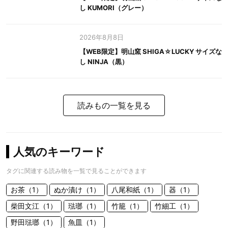
し KUMORI（グレー）
2026年8月8日
【WEB限定】明山窯 SHIGA☆LUCKY サイズな
し NINJA（黒）
読みもの一覧を見る
人気のキーワード
タグに関連する読み物を一覧で見ることができます
お茶（1）
ぬか漬け（1）
八尾和紙（1）
器（1）
柴田文江（1）
琺瑯（1）
竹籠（1）
竹細工（1）
野田琺瑯（1）
魚皿（1）