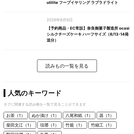
utilite フープイヤリング ラブラドライト
2026年8月6日
【予約商品・EC常設】奈良御菓子製造所 ocasi
シルクチーズケーキ ハーフサイズ（8/13-14発
送分）
読みもの一覧を見る
人気のキーワード
タグに関連する読み物を一覧で見ることができます
お茶（1）
ぬか漬け（1）
八尾和紙（1）
器（1）
柴田文江（1）
琺瑯（1）
竹籠（1）
竹細工（1）