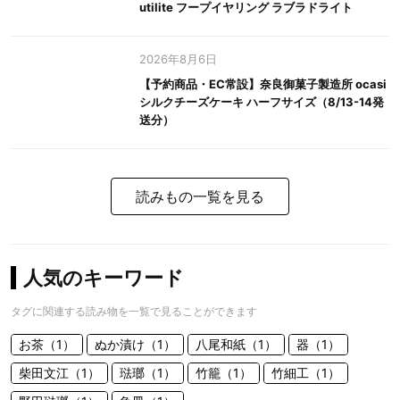
utilite フープイヤリング ラブラドライト
2026年8月6日
【予約商品・EC常設】奈良御菓子製造所 ocasi
シルクチーズケーキ ハーフサイズ（8/13-14発
送分）
読みもの一覧を見る
人気のキーワード
タグに関連する読み物を一覧で見ることができます
お茶（1）
ぬか漬け（1）
八尾和紙（1）
器（1）
柴田文江（1）
琺瑯（1）
竹籠（1）
竹細工（1）