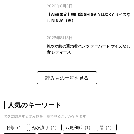
2026年8月8日
【WEB限定】明山窯 SHIGA☆LUCKY サイズな
し NINJA（黒）
2026年8月8日
涼やか綿の重ね着パンツ テーパード サイズなし
青 レディース
読みもの一覧を見る
人気のキーワード
タグに関連する読み物を一覧で見ることができます
お茶（1）
ぬか漬け（1）
八尾和紙（1）
器（1）