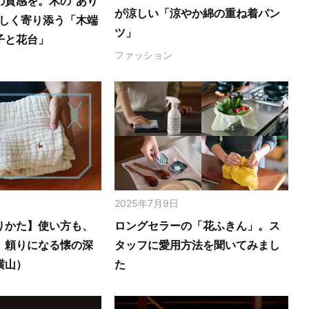
の質感を。木の‟あり
が涼しい「涼やか綿の重ね着パン
さしく寄り添う「木端
ツ」
子と花台」
ファッション
2025年7月9日
りかた】使い方も、
ロングセラーの「花ふきん」。ス
。頼りになる懐の深
タッフに愛用方法を聞いてみまし
横山）
た