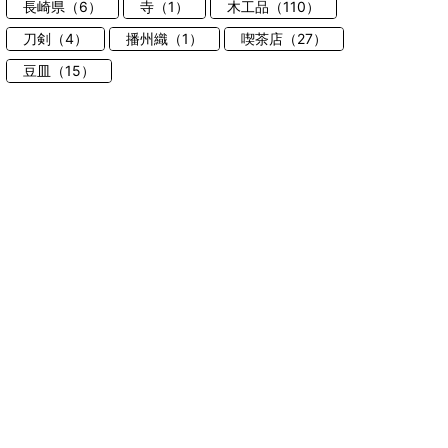
長崎県（6）
寺（1）
木工品（110）
刀剣（4）
播州織（1）
喫茶店（27）
豆皿（15）