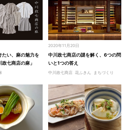
2020年11月20日
けたい、麻の魅力を
中川政七商店の謎を解く、6つの問
川政七商店の麻」
いと1つの答え
麻
中川政七商店
花ふきん
まちづくり