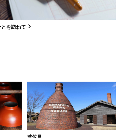
ひとを訪ねて
波佐見