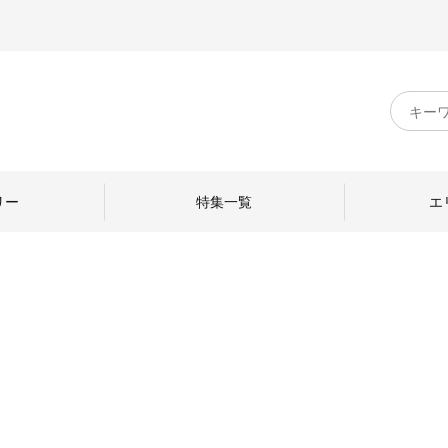
キ
ー
ワ
ー
ド
リー
特集一覧
エ
検
索
のものづくり
日本の暮らし
中川政七商店のひと
ねて
産地探訪
ひとを訪ねて