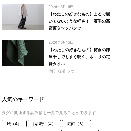
2026年6月16日
【わたしの好きなもの】まるで履
いてないような軽さ！「薄手の高
密度タックパンツ」
2026年6月15日
【わたしの好きなもの】梅雨の部
屋干しでもすぐ乾く。水回りの定
番タオル
梅雨
洗濯
タオル
人気のキーワード
タグに関連する読み物を一覧で見ることができます
城（4）
福岡県（4）
庭師（3）