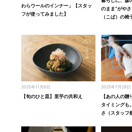
暮らしに、森
わらウールのインナー」【スタッ
のまま”がや
フが使ってみました】
（こば）の椅
2025年11月6日
2025年7月29日
【旬のひと皿】里芋の共和え
【あの人の贈
タイミングも
さ（スタッフ