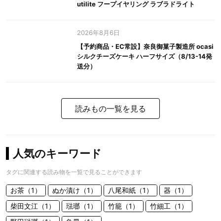
utilite フープイヤリング ラブラドライト
2026年8月6日
【予約商品・EC常設】奈良御菓子製造所 ocasi
シルクチーズケーキ ハーフサイズ（8/13-14発
送分）
読みもの一覧を見る
人気のキーワード
タグに関連する読み物を一覧で見ることができます
お茶（1）
ぬか漬け（1）
八尾和紙（1）
器（1）
柴田文江（1）
琺瑯（1）
竹籠（1）
竹細工（1）