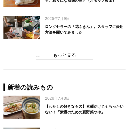
も。頼りになる懐の深さ（スタッフ横山）
2025年7月9日
ロングセラーの「花ふきん」。スタッフに愛用
方法を聞いてみました
もっと見る
手仕事だからできる“いいもの”を作り続ける。
麻の老舗が届けたい、麻の魅力をのせた衣「中
中川政七商店の謎を解く、6つの問いと1つの答
100年先の日本に工芸があるように。中川政七
中川政七商店スタッフが綴る「今日も、土鍋ま
【わたしの好きなもの】素麺だけじゃもったい
伝統の「江戸硝子」を今につなぐ田島硝子
川政七商店の麻」
え
商店のものづくり
かせ日記」
ない！「素麺のための夏野菜つゆ」
中川政七商店の麻
中川政七商店
中川政七商店
花ふきん
まちづくり
新着の読みもの
2026年7月3日
【わたしの好きなもの】素麺だけじゃもったい
ない！「素麺のための夏野菜つゆ」