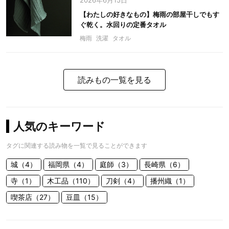
2026年6月15日
【わたしの好きなもの】梅雨の部屋干しでもす
ぐ乾く。水回りの定番タオル
梅雨
洗濯
タオル
読みもの一覧を見る
人気のキーワード
タグに関連する読み物を一覧で見ることができます
城（4）
福岡県（4）
庭師（3）
長崎県（6）
寺（1）
木工品（110）
刀剣（4）
播州織（1）
喫茶店（27）
豆皿（15）