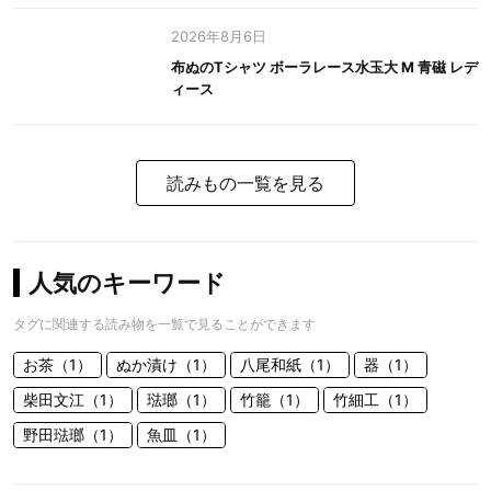
2026年8月6日
布ぬのTシャツ ボーラレース水玉大 M 青磁 レデ
ィース
読みもの一覧を見る
人気のキーワード
タグに関連する読み物を一覧で見ることができます
お茶（1）
ぬか漬け（1）
八尾和紙（1）
器（1）
柴田文江（1）
琺瑯（1）
竹籠（1）
竹細工（1）
野田琺瑯（1）
魚皿（1）