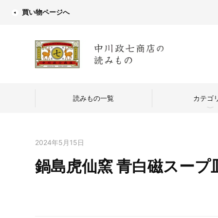
買い物ページへ
読みもの一覧
カテゴ
2024年5月15日
鍋島虎仙窯 青白磁スープ皿
中川政七商店
つくり手を訪