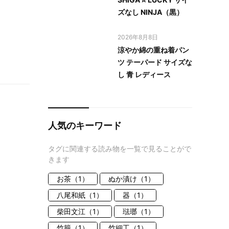
ズなし NINJA（黒）
2026年8月8日
涼やか綿の重ね着パン
ツ テーパード サイズな
し 青 レディース
人気のキーワード
タグに関連する読み物を一覧で見ることがで
きます
お茶（1）
ぬか漬け（1）
八尾和紙（1）
器（1）
柴田文江（1）
琺瑯（1）
竹籠（1）
竹細工（1）