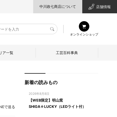
中川政七商店について
店舗情報
検
オンラインショップ
索
リア一覧
工芸百科事典
新着の読みもの
2026年8月8日
【WEB限定】明山窯
SHIGA☆LUCKY（LEDライト付）
INEで送る