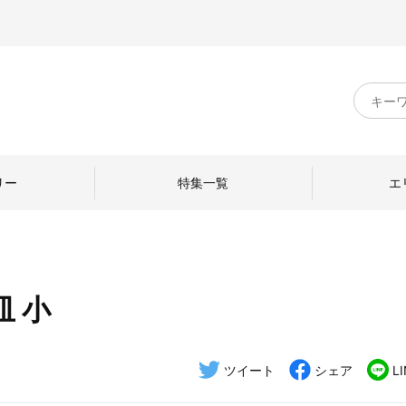
キ
ー
ワ
ー
ド
リー
特集一覧
エ
検
索
 小
のものづくり
日本の暮らし
中川政七商店のひと
ねて
産地探訪
ひとを訪ねて
ツイート
シェア
L