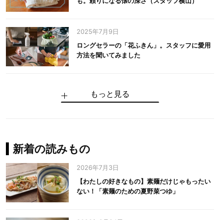
も。頼りになる懐の深さ（スタッフ横山）
2025年7月9日
ロングセラーの「花ふきん」。スタッフに愛用
方法を聞いてみました
もっと見る
手仕事だからできる“いいもの”を作り続ける。
麻の老舗が届けたい、麻の魅力をのせた衣「中
中川政七商店の謎を解く、6つの問いと1つの答
100年先の日本に工芸があるように。中川政七
中川政七商店スタッフが綴る「今日も、土鍋ま
【わたしの好きなもの】素麺だけじゃもったい
伝統の「江戸硝子」を今につなぐ田島硝子
川政七商店の麻」
え
商店のものづくり
かせ日記」
ない！「素麺のための夏野菜つゆ」
中川政七商店の麻
中川政七商店
中川政七商店
花ふきん
まちづくり
新着の読みもの
2026年7月3日
【わたしの好きなもの】素麺だけじゃもったい
ない！「素麺のための夏野菜つゆ」