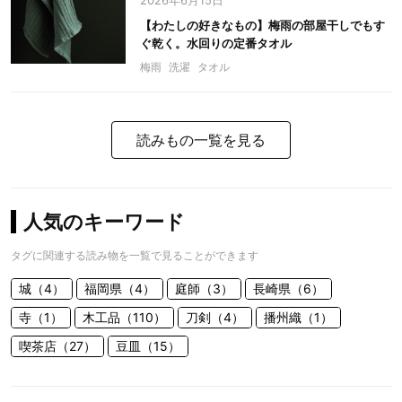
2026年6月15日
【わたしの好きなもの】梅雨の部屋干しでもす
ぐ乾く。水回りの定番タオル
梅雨
洗濯
タオル
読みもの一覧を見る
人気のキーワード
タグに関連する読み物を一覧で見ることができます
城（4）
福岡県（4）
庭師（3）
長崎県（6）
寺（1）
木工品（110）
刀剣（4）
播州織（1）
喫茶店（27）
豆皿（15）