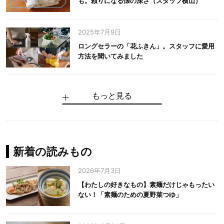
も。頼りになる懐の深さ（スタッフ横山）
2025年7月9日
ロングセラーの「花ふきん」。スタッフに愛用
方法を聞いてみました
もっと見る
手仕事だからできる“いいもの”を作り続ける。
麻の老舗が届けたい、麻の魅力をのせた衣「中
中川政七商店の謎を解く、6つの問いと1つの答
100年先の日本に工芸があるように。中川政七
中川政七商店スタッフが綴る「今日も、土鍋ま
【わたしの好きなもの】素麺だけじゃもったい
伝統の「江戸硝子」を今につなぐ田島硝子
川政七商店の麻」
え
商店のものづくり
かせ日記」
ない！「素麺のための夏野菜つゆ」
中川政七商店の麻
中川政七商店
中川政七商店
花ふきん
まちづくり
新着の読みもの
2026年7月3日
【わたしの好きなもの】素麺だけじゃもったい
ない！「素麺のための夏野菜つゆ」