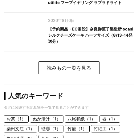
utilite フープイヤリング ラブラドライト
2026年8月6日
【予約商品・EC常設】奈良御菓子製造所 ocasi
シルクチーズケーキ ハーフサイズ（8/13-14発
送分）
読みもの一覧を見る
人気のキーワード
タグに関連する読み物を一覧で見ることができます
お茶（1）
ぬか漬け（1）
八尾和紙（1）
器（1）
柴田文江（1）
琺瑯（1）
竹籠（1）
竹細工（1）