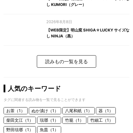
し KUMORI（グレー）
2026年8月8日
【WEB限定】明山窯 SHIGA☆LUCKY サイズな
し NINJA（黒）
読みもの一覧を見る
人気のキーワード
タグに関連する読み物を一覧で見ることができます
お茶（1）
ぬか漬け（1）
八尾和紙（1）
器（1）
柴田文江（1）
琺瑯（1）
竹籠（1）
竹細工（1）
野田琺瑯（1）
魚皿（1）