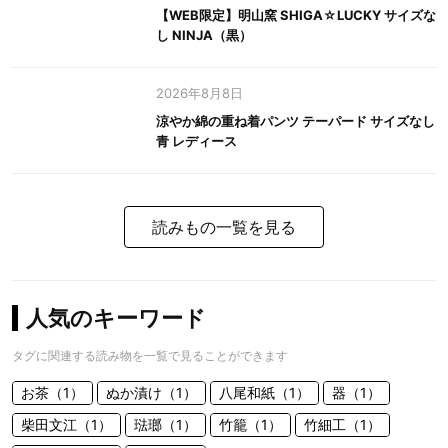
【WEB限定】明山窯 SHIGA☆LUCKY サイズな
し NINJA（黒）
2026年8月8日
涼やか綿の重ね着パンツ テーパード サイズなし
青 レディース
読みもの一覧を見る
人気のキーワード
タグに関連する読み物を一覧で見ることができます
お茶（1）
ぬか漬け（1）
八尾和紙（1）
器（1）
柴田文江（1）
琺瑯（1）
竹籠（1）
竹細工（1）