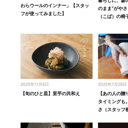
暮らしに、森
わらウールのインナー」【スタッ
のまま”がや
フが使ってみました】
（こば）の椅
2025年11月6日
2025年7月29日
【旬のひと皿】里芋の共和え
【あの人の贈
タイミングも
さ（スタッフ