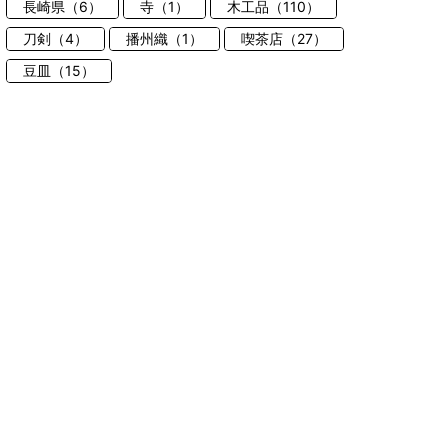
長崎県（6）
寺（1）
木工品（110）
刀剣（4）
播州織（1）
喫茶店（27）
豆皿（15）