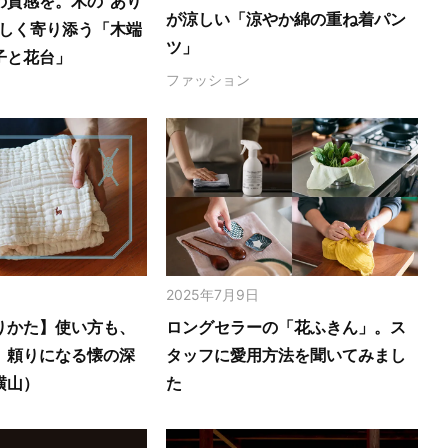
の質感を。木の‟あり
が涼しい「涼やか綿の重ね着パン
さしく寄り添う「木端
ツ」
子と花台」
ファッション
2025年7月9日
りかた】使い方も、
ロングセラーの「花ふきん」。ス
。頼りになる懐の深
タッフに愛用方法を聞いてみまし
横山）
た