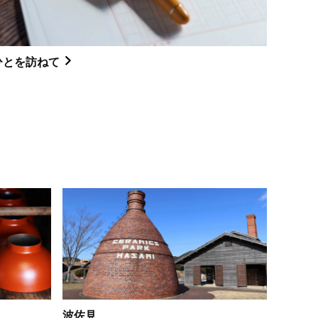
ひとを訪ねて
波佐見