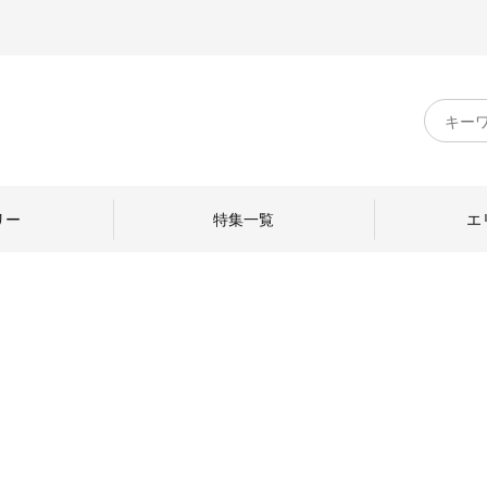
キ
ー
ワ
ー
ド
リー
特集一覧
エ
検
索
のものづくり
日本の暮らし
中川政七商店のひと
ねて
産地探訪
ひとを訪ねて