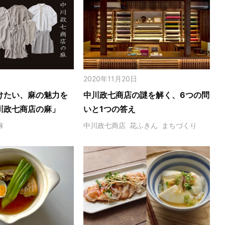
2020年11月20日
けたい、麻の魅力を
中川政七商店の謎を解く、6つの問
川政七商店の麻」
いと1つの答え
麻
中川政七商店
花ふきん
まちづくり