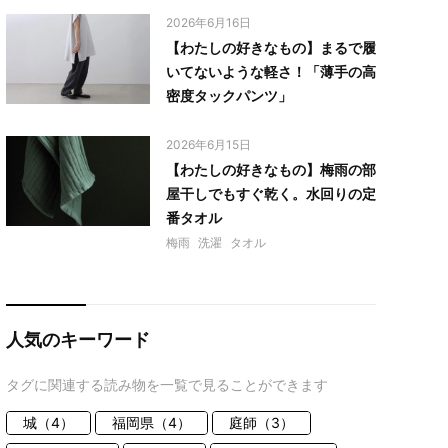
2026年6月16日
【わたしの好きなもの】まるで履
いてないような軽さ！「薄手の高
密度タックパンツ」
2026年6月15日
【わたしの好きなもの】梅雨の部
屋干しでもすぐ乾く。水回りの定
番タオル
梅雨
洗濯
タオル
人気のキーワード
タグに関連する読み物を一覧で見ることができます
城（4）
福岡県（4）
庭師（3）