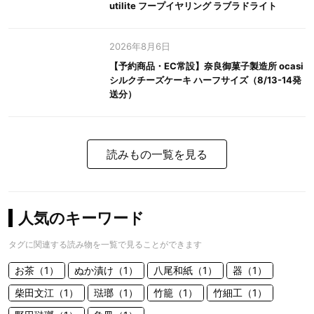
utilite フープイヤリング ラブラドライト
2026年8月6日
【予約商品・EC常設】奈良御菓子製造所 ocasi
シルクチーズケーキ ハーフサイズ（8/13-14発
送分）
読みもの一覧を見る
人気のキーワード
タグに関連する読み物を一覧で見ることができます
お茶（1）
ぬか漬け（1）
八尾和紙（1）
器（1）
柴田文江（1）
琺瑯（1）
竹籠（1）
竹細工（1）