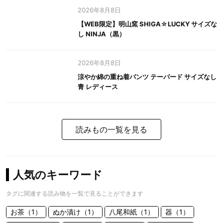
2026年8月8日
【WEB限定】明山窯 SHIGA☆LUCKY サイズな
し NINJA（黒）
2026年8月8日
涼やか綿の重ね着パンツ テーパード サイズなし
青 レディース
読みもの一覧を見る
人気のキーワード
タグに関連する読み物を一覧で見ることができます
お茶（1）
ぬか漬け（1）
八尾和紙（1）
器（1）