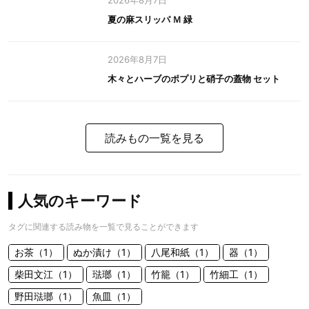
2026年8月7日
夏の麻スリッパ Ｍ 緑
2026年8月7日
木々とハーブのポプリと硝子の蓋物 セット
読みもの一覧を見る
人気のキーワード
タグに関連する読み物を一覧で見ることができます
お茶（1）
ぬか漬け（1）
八尾和紙（1）
器（1）
柴田文江（1）
琺瑯（1）
竹籠（1）
竹細工（1）
野田琺瑯（1）
魚皿（1）