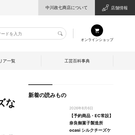
中川政七商店について
店舗情報
検
オンラインショップ
索
リア一覧
工芸百科事典
新着の読みもの
イズな
2026年8月6日
【予約商品・EC常設】
奈良御菓子製造所
ocasi シルクチーズケ