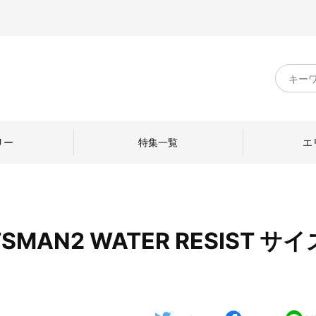
キ
ー
ワ
ー
ド
リー
特集一覧
エ
検
索
SMAN2 WATER RESIST サ
のものづくり
日本の暮らし
中川政七商店のひと
ねて
産地探訪
ひとを訪ねて