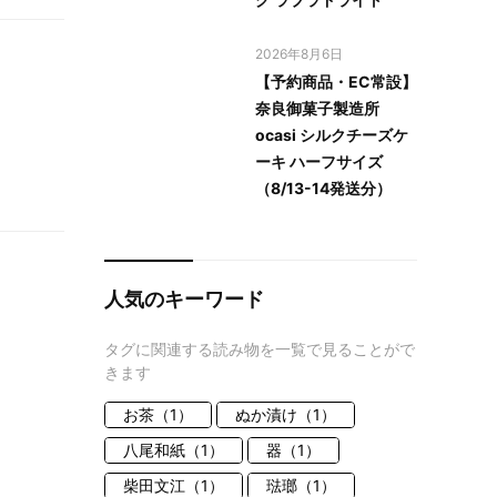
2026年8月6日
【予約商品・EC常設】
奈良御菓子製造所
ocasi シルクチーズケ
ーキ ハーフサイズ
（8/13-14発送分）
人気のキーワード
タグに関連する読み物を一覧で見ることがで
きます
お茶（1）
ぬか漬け（1）
八尾和紙（1）
器（1）
柴田文江（1）
琺瑯（1）