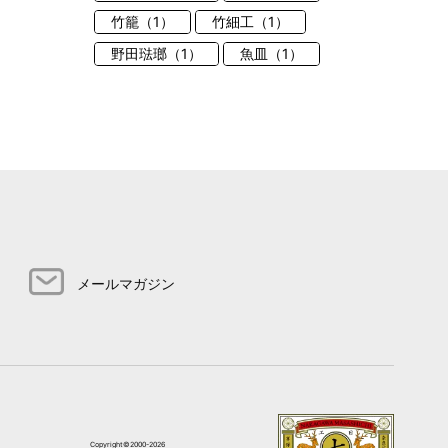
竹籠（1）
竹細工（1）
野田琺瑯（1）
魚皿（1）
メールマガジン
Copyright©2000-2026