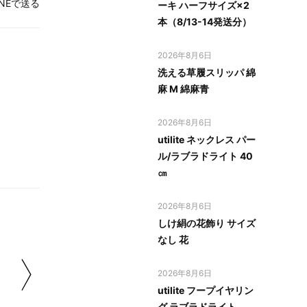
INEで送る
ーキ ハーフサイズ×2
本（8/13-14発送分）
2026年8月6日
洗える草履スリッパ 綿
麻 M 綿麻青
2026年8月6日
utilite ネックレス パー
ル/ラブラドライト 40
㎝
2026年8月6日
しけ絹の花飾り サイズ
なし 花
2026年8月6日
utilite フープイヤリン
グ ラブラドライト