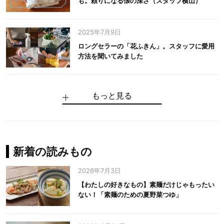
も。頼りになる懐の深さ（スタッフ横山）
2025年7月9日
ロングセラーの「花ふきん」。スタッフに愛用
方法を聞いてみました
もっと見る
手仕事だからできる“いいもの”を作り続ける。
麻の老舗が届けたい、麻の魅力をのせた衣「中
中川政七商店の謎を解く、6つの問いと1つの答
100年先の日本に工芸があるように。中川政七
中川政七商店スタッフが綴る「今日も、土鍋ま
【わたしの好きなもの】素麺だけじゃもったい
伝統の「江戸硝子」を今につなぐ田島硝子
川政七商店の麻」
え
商店のものづくり
かせ日記」
ない！「素麺のための夏野菜つゆ」
中川政七商店の麻
中川政七商店
中川政七商店
花ふきん
まちづくり
新着の読みもの
2026年7月3日
【わたしの好きなもの】素麺だけじゃもったい
ない！「素麺のための夏野菜つゆ」