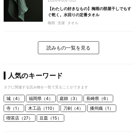
2026年6月15日
【わたしの好きなもの】梅雨の部屋干しでもす
ぐ乾く。水回りの定番タオル
梅雨
洗濯
タオル
読みもの一覧を見る
人気のキーワード
タグに関連する読み物を一覧で見ることができます
城（4）
福岡県（4）
庭師（3）
長崎県（6）
寺（1）
木工品（110）
刀剣（4）
播州織（1）
喫茶店（27）
豆皿（15）